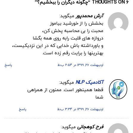
۶ THOUGHTS ON “
چگونه دیگران را ببخشیم؟
”
آرش محمدپور
میگوید:
بخشش را از خورشید بیاموز
محبت را بی محاسبه پخش کن،
دروازه های قلبت رابه روی همه بگشا
و باورداشته باش خدایی که در این نزدیکیست،
بهترینها را برایت رقم زده است.
اردیبهشت ۲۶, ۱۳۹۹ در ۲:۵۴ ب٫ظ
پاسخ
آکادمیک NLP
میگوید:
قطعا همینطور است. ممنون از همراهی
شما
اردیبهشت ۲۶, ۱۳۹۹ در ۳:۳۴ ب٫ظ
پاسخ
فرح کوهجانی
میگوید: