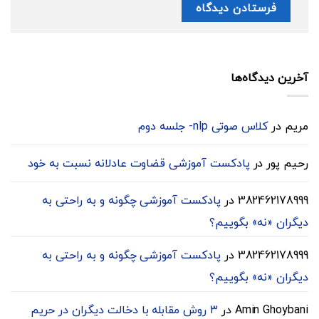
آخرین دیدگاه‌ها
مریم
در
کلاس صوتی nlp- جلسه دوم
رحیم پور
در
پادکست آموزشی قضاوت عادلانه نسبت به خود
382462178999
در
پادکست آموزشی چگونه و به راحتی به
دیگران «نه» بگوییم؟
382462178999
در
پادکست آموزشی چگونه و به راحتی به
دیگران «نه» بگوییم؟
Amin Ghoybani
در
۳ روش مقابله با دخالت دیگران در حریم