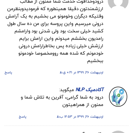
درودوخداقوت خدمت شما ممنون از مطالب
ارزشمندتون دقیقا همینطوره که فرمودیدوبنظرمن
وقتیکه دیگران وخومونو می بخشیم به یک آرامش
درونی میرسیم واین پروسه برای من ده سال طول
کشید خیلی سخت بود ولی شدنی بود وارامشم
رامدیون بخششم میدونم واین ارامش برایم
ارزشش خیلی زیاده پس بخاطرارامش درونی
خودمونم که شده همه روومخصوصا خودمونو
ببخشیم
اردیبهشت ۲۶, ۱۳۹۹ در ۰:۲۱ ق٫ظ
پاسخ
آکادمیک NLP
میگوید:
درود به شما گرامی، آفرین به تلاش شما و
ممنون از همراهیتون
اردیبهشت ۲۶, ۱۳۹۹ در ۱۲:۵۳ ب٫ظ
پاسخ