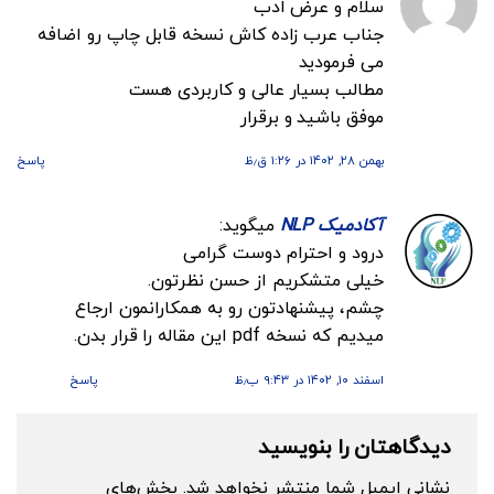
سلام و عرض ادب
جناب عرب زاده کاش نسخه قابل چاپ رو اضافه
می فرمودید
مطالب بسیار عالی و کاربردی هست
موفق باشید و برقرار
بهمن ۲۸, ۱۴۰۲ در ۱:۲۶ ق٫ظ
پاسخ
آکادمیک NLP
میگوید:
درود و احترام دوست گرامی
خیلی متشکریم از حسن نظرتون.
چشم، پیشنهادتون رو به همکارانمون ارجاع
میدیم که نسخه pdf این مقاله را قرار بدن.
اسفند ۱۰, ۱۴۰۲ در ۹:۴۳ ب٫ظ
پاسخ
دیدگاهتان را بنویسید
نشانی ایمیل شما منتشر نخواهد شد.
بخش‌های