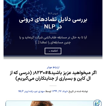
آموزش NLP
بررسی دلایل تضادهای درونی
در NLP
آیا تا به حال در مسابقه طناب‌کشی شرکت کرده‌اید و یا
چنین مسابقه‌ای را تماشا [...]
ادامه
→
ارتباط موثر
اگر میخواهید عزیز باشید&#۸۲۳۰; (درسی که از
ال کاپن و بسیاری از جنایتکاران می‌گیریم)
نوشته شده در تاریخ
خرداد ۲۷, ۱۳۹۹
توسط
مهدی عرب زاده ترینر NLP