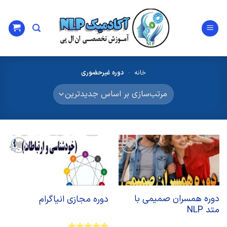
Ski
t
conten
خانه
-
دوره غیرحضوری
افزودن
افزودن
به
به
علاقه
علاقه
مندی
مندی
ها
ها
دوره همسران صمیمی با
دوره مجازی انیاگرام
متد NLP