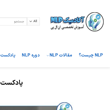
Ski
t
conten
جستجو
برای:
NLP چیست؟
مقالات NLP
دوره NLP
پادکست‌ه
پادکست ج