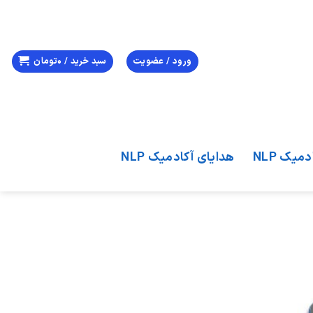
ورود / عضویت
سبد خرید /
0
تومان
میک NLP
هدایای آکادمیک NLP