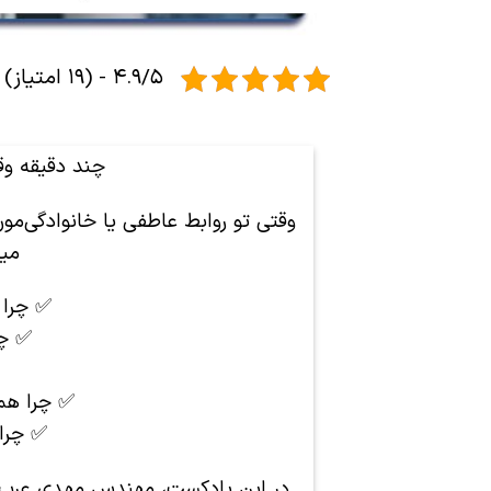
۴.۹/۵ - (۱۹ امتیاز)
چند دقیقه وقت
وقتی تو روابط عاطفی یا خانوادگی‌مو
میگ
✅ چرا ا
✅ چر
✅ چرا هم
✅ چرا 
در این پادکست، مهندس مهدی عرب زاده کوچ NLP موارد بالا را توضیح داد